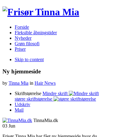
Forside
Fleksible åbningstider
Nyheder
Grøn filosofi
Priser
Skip to content
Ny hjemmeside
by
Tinna Mia
in
Hair News
Skriftstørrelse
Mindre skrift
større skriftstørrelse
Udskriv
Mail
TinnaMia.dk
03
Jun
Frisør Tinna Mia har fået ny hjemmeside hvor du