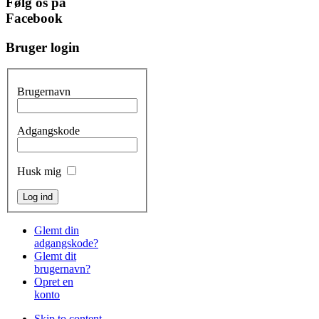
Følg os på
Facebook
Bruger login
Brugernavn
Adgangskode
Husk mig
Glemt din
adgangskode?
Glemt dit
brugernavn?
Opret en
konto
Skip to content